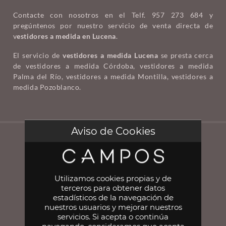
Contacte con nosotros en el Telf. 957 273 684 y
pregúntenos por nuestro servicio de venta directa de
v
estidores a medida en Lucena
.
El servicio de
vestidores a medida Lucena
se presta cerca
de vestidores a medida Córdoba, vestidores a medida
Palma del Río, vestidores a medida Montilla, vestidores a
medida Pozoblanco.
Aviso de Cookies
Utilizamos cookies propias y de
terceros para obtener datos
estadísticos de la navegación de
957 27 36 84
nuestros usuarios y mejorar nuestros
servicios. Si acepta o continúa
Polígono Industrial Chinales, p. 32,