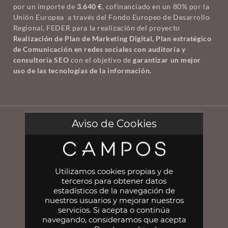
por un importe de
3.640 €
, cofinanciado en un 80% por la
Unión Europea a través del Fondo Europeo de Desarrollo
Regional, FEDER para la realización del proyecto
Realización de Plan de Marketing Digital, Plan estratégico
de Comunicación en redes sociales con auditoría y
consultoría SEO
con el objetivo de
garantizar un mejor
uso de las tecnologías de la información.
Aviso de Cookies
Utilizamos cookies propias y de
terceros para obtener datos
957 27 36 84
estadísticos de la navegación de
nuestros usuarios y mejorar nuestros
Polígono Industrial Chinales, p. 32,
servicios. Si acepta o continúa
14007 Córdoba
navegando, consideramos que acepta