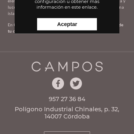
configuración u obtener
más
elementos que acompañan el diseño de forma organizada y
información en este enlace
.
lucen realmente bien, por lo cual, sin duda contar con una
isla es una muy buena opción.
Aceptar
En Cocinas Campo te ayudamos y guiamos en el
diseño de
tu cocina
,
contáctanos.
957 27 36 84
Polígono Industrial Chinales, p. 32,
14007 Córdoba